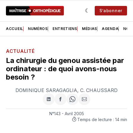
S’abonner
ACCUEIL
NUMÉROS
ENTRETIENS
MÉDIAS
AGENDA
NOS 
ACTUALITÉ
La chirurgie du genou assistée par
ordinateur : de quoi avons-nous
besoin ?
DOMINIQUE SARAGAGLIA
,
C. CHAUSSARD
Partager
Partager
Share
Partager
sur
sur
on
par
LinkedIn
Facebook
WhatsApp
courriel
N°143 - Avril 2005
Temps de lecture : 14 min