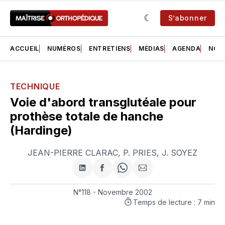
S’abonner
ACCUEIL
NUMÉROS
ENTRETIENS
MÉDIAS
AGENDA
NOS 
TECHNIQUE
Voie d'abord transglutéale pour
prothèse totale de hanche
(Hardinge)
JEAN-PIERRE CLARAC
,
P. PRIES
,
J. SOYEZ
Partager
Partager
Share
Partager
sur
sur
on
par
LinkedIn
Facebook
WhatsApp
courriel
N°118 - Novembre 2002
Temps de lecture : 7 min