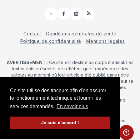
𝕏
Facebook
LinkedIn
RSS
Contact
Conditions générales de vente
Politique de confidentialité
Mentions légales
AVERTISSEMENT
: Ce site est destiné au corps médical. Les
traitements présentés ne reflètent que l'expérience des
auteurs au moment où leur article a été publié dans notre
journal. La décision d’une intervention chirurgicale ne peut se
prendre qu'après un examen clinique. Les techniques
Ce site utilise des traceurs afin d'en assurer
publiées ici ne sauraient justifier une quelconque
le fonctionnement technique et fournir les
revendication de la part d'un soignant ou d'un soigné.
services demandés.
En savoir plus
© 2026 Maîtrise Orthopédique
– Tous droits réservés
Je suis d'accord !