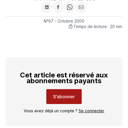
Partager
Partager
Share
Partager
sur
sur
on
par
LinkedIn
Facebook
WhatsApp
courriel
N°97 - Octobre 2000
Temps de lecture : 20 min
Cet article est réservé aux
abonnements payants
S’abonner
Vous avez déjà un compte ?
Se connecter