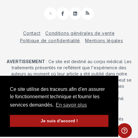
𝕏
Facebook
LinkedIn
RSS
Contact
Conditions générales de vente
Politique de confidentialité
Mentions légales
AVERTISSEMENT
: Ce site est destiné au corps médical. Les
traitements présentés ne reflètent que l'expérience des
auteurs au moment où leur article a été publié dans notre
journal. La décision d’une intervention chirurgicale ne peut se
prendre qu'après un examen clinique. Les techniques
Ce site utilise des traceurs afin d'en assurer
publiées ici ne sauraient justifier une quelconque
le fonctionnement technique et fournir les
revendication de la part d'un soignant ou d'un soigné.
services demandés.
En savoir plus
© 2026 Maîtrise Orthopédique
– Tous droits réservés
Je suis d'accord !