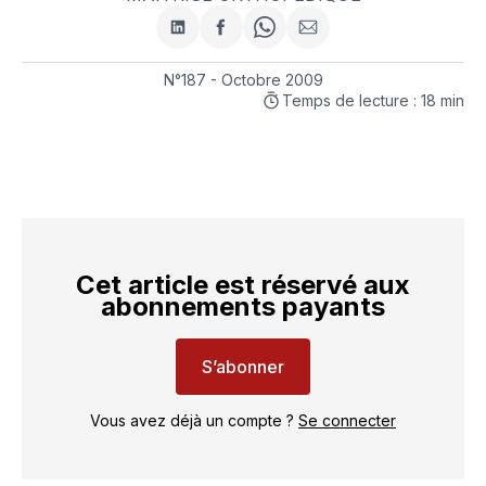
Partager
Partager
Share
Partager
sur
sur
on
par
LinkedIn
Facebook
WhatsApp
courriel
N°187 - Octobre 2009
Temps de lecture : 18 min
Cet article est réservé aux
abonnements payants
S’abonner
Vous avez déjà un compte ?
Se connecter