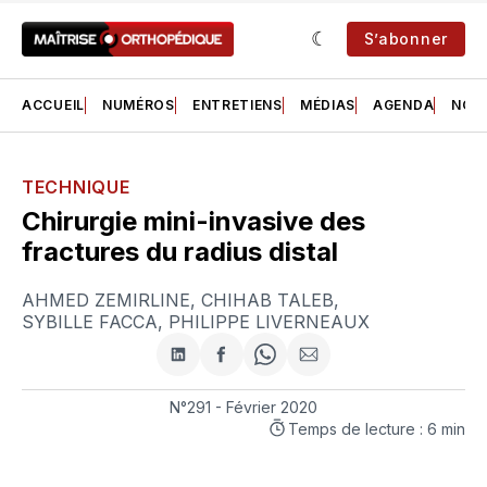
S’abonner
ACCUEIL
NUMÉROS
ENTRETIENS
MÉDIAS
AGENDA
NOS 
TECHNIQUE
Chirurgie mini-invasive des
fractures du radius distal
AHMED ZEMIRLINE
,
CHIHAB TALEB
,
SYBILLE FACCA
,
PHILIPPE LIVERNEAUX
Partager
Partager
Share
Partager
sur
sur
on
par
LinkedIn
Facebook
WhatsApp
courriel
N°291 - Février 2020
Temps de lecture : 6 min