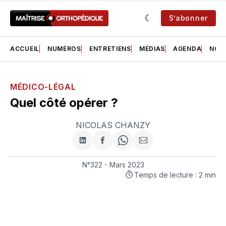
S’abonner
ACCUEIL
NUMÉROS
ENTRETIENS
MÉDIAS
AGENDA
NOS 
MÉDICO-LÉGAL
Quel côté opérer ?
NICOLAS CHANZY
Partager
Partager
Share
Partager
sur
sur
on
par
LinkedIn
Facebook
WhatsApp
courriel
N°322 - Mars 2023
Temps de lecture : 2 min