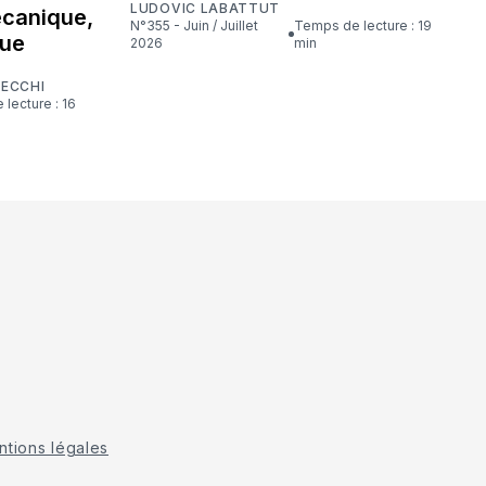
LUDOVIC LABATTUT
écanique,
N°355 - Juin / Juillet
Temps de lecture : 19
que
2026
min
CECCHI
tions légales