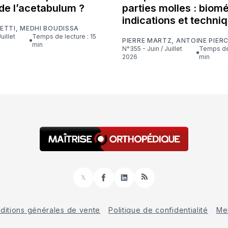
de l’acetabulum ?
parties molles : biom
indications et techni
ETTI
,
MEDHI BOUDISSA
Temps de lecture : 15
PIERRE MARTZ
,
ANTOINE PIER
min
N°355 - Juin / Juillet
Temps de lecture : 16
2026
min
𝕏
Facebook
LinkedIn
RSS
ditions générales de vente
Politique de confidentialité
Men