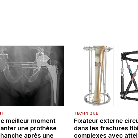
NT
TECHNIQUE
 le meilleur moment
Fixateur externe circu
lanter une prothèse
dans les fractures tib
e hanche après une
complexes avec attei