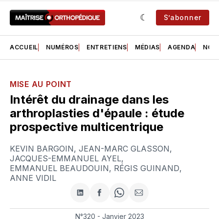
S’abonner
ACCUEIL
NUMÉROS
ENTRETIENS
MÉDIAS
AGENDA
NOS 
MISE AU POINT
Intérêt du drainage dans les
arthroplasties d'épaule : étude
prospective multicentrique
KEVIN BARGOIN
,
JEAN-MARC GLASSON
,
JACQUES-EMMANUEL AYEL
,
EMMANUEL BEAUDOUIN
,
RÉGIS GUINAND
,
ANNE VIDIL
Partager
Partager
Share
Partager
sur
sur
on
par
LinkedIn
Facebook
WhatsApp
courriel
N°320 - Janvier 2023