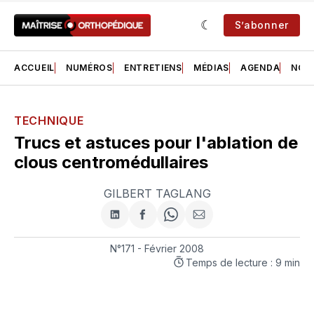
S’abonner
ACCUEIL
NUMÉROS
ENTRETIENS
MÉDIAS
AGENDA
NOS 
TECHNIQUE
Trucs et astuces pour l'ablation de
clous centromédullaires
GILBERT TAGLANG
Partager
Partager
Share
Partager
sur
sur
on
par
LinkedIn
Facebook
WhatsApp
courriel
N°171 - Février 2008
Temps de lecture : 9 min