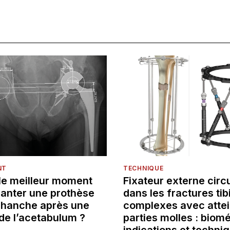
NT
TECHNIQUE
 le meilleur moment
Fixateur externe circu
lanter une prothèse
dans les fractures tib
e hanche après une
complexes avec attei
de l’acetabulum ?
parties molles : biom
indications et techni