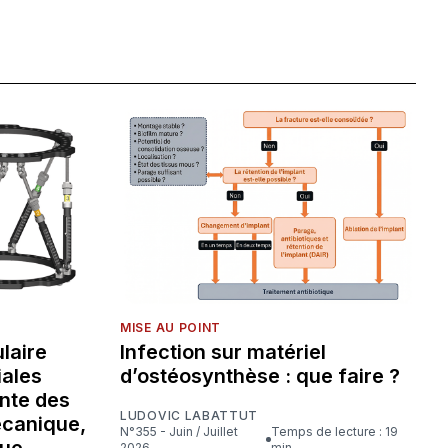
MISE AU POINT
laire
Infection sur matériel
iales
d’ostéosynthèse : que faire ?
nte des
LUDOVIC LABATTUT
écanique,
N°355 - Juin / Juillet
Temps de lecture : 19
que
2026
min