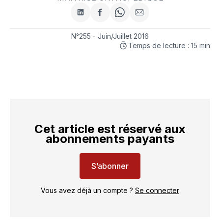
Partager
Partager
Share
Partager
sur
sur
on
par
LinkedIn
Facebook
WhatsApp
courriel
N°255 - Juin/Juillet 2016
Temps de lecture : 15 min
Cet article est réservé aux
abonnements payants
S’abonner
Vous avez déjà un compte ?
Se connecter