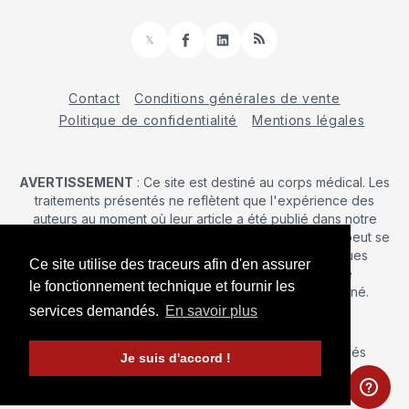
𝕏
Facebook
LinkedIn
RSS
Contact
Conditions générales de vente
Politique de confidentialité
Mentions légales
AVERTISSEMENT
: Ce site est destiné au corps médical. Les
traitements présentés ne reflètent que l'expérience des
auteurs au moment où leur article a été publié dans notre
journal. La décision d’une intervention chirurgicale ne peut se
prendre qu'après un examen clinique. Les techniques
Ce site utilise des traceurs afin d'en assurer
publiées ici ne sauraient justifier une quelconque
le fonctionnement technique et fournir les
revendication de la part d'un soignant ou d'un soigné.
services demandés.
En savoir plus
© 2026 Maîtrise Orthopédique
– Tous droits réservés
Je suis d'accord !