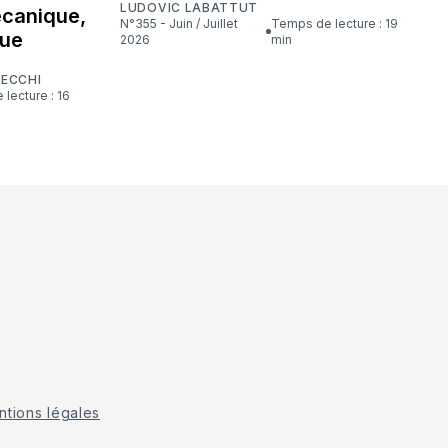
LUDOVIC LABATTUT
écanique,
N°355 - Juin / Juillet
Temps de lecture : 19
que
2026
min
CECCHI
tions légales