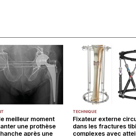
NT
TECHNIQUE
 le meilleur moment
Fixateur externe circu
lanter une prothèse
dans les fractures tib
e hanche après une
complexes avec attei