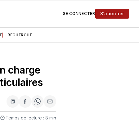
S’abonner
SE CONNECTER
T
RECHERCHE
en charge
ticulaires
Partager
Partager
Share
Partager
sur
sur
on
par
LinkedIn
Facebook
WhatsApp
courriel
Temps de lecture : 8 min