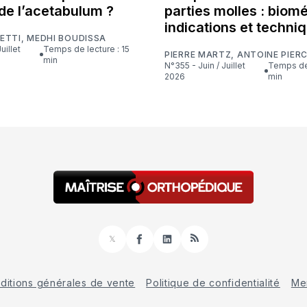
de l’acetabulum ?
parties molles : biom
indications et techni
ETTI
,
MEDHI BOUDISSA
Temps de lecture : 15
PIERRE MARTZ
,
ANTOINE PIER
min
N°355 - Juin / Juillet
Temps de lecture : 16
2026
min
𝕏
Facebook
LinkedIn
RSS
ditions générales de vente
Politique de confidentialité
Men