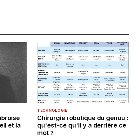
TECHNOLOGIE
mbroise
Chirurgie robotique du genou :
eil et la
qu'est-ce qu'il y a derrière ce
mot ?