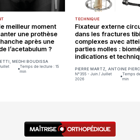
NT
TECHNIQUE
 le meilleur moment
Fixateur externe circu
lanter une prothèse
dans les fractures tib
e hanche après une
complexes avec attei
de l’acetabulum ?
parties molles : biom
indications et techni
ETTI
,
MEDHI BOUDISSA
Temps de lecture : 15
PIERRE MARTZ
,
ANTOINE PIER
min
N°355 - Juin / Juillet
Temps de lecture : 16
2026
min