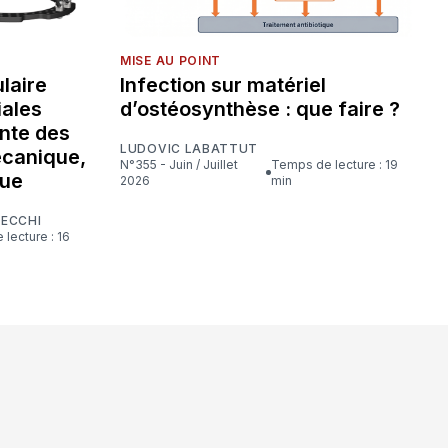
MISE AU POINT
laire
Infection sur matériel
iales
d’ostéosynthèse : que faire ?
nte des
LUDOVIC LABATTUT
écanique,
N°355 - Juin / Juillet
Temps de lecture : 19
que
2026
min
CECCHI