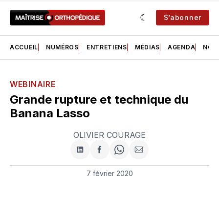
S’abonner
ACCUEIL
NUMÉROS
ENTRETIENS
MÉDIAS
AGENDA
NOS 
WEBINAIRE
Grande rupture et technique du
Banana Lasso
OLIVIER COURAGE
Partager
Partager
Share
Partager
sur
sur
on
par
LinkedIn
Facebook
WhatsApp
courriel
7 février 2020