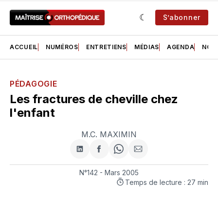
S’abonner
ACCUEIL
NUMÉROS
ENTRETIENS
MÉDIAS
AGENDA
NOS 
PÉDAGOGIE
Les fractures de cheville chez
l'enfant
M.C. MAXIMIN
Partager
Partager
Share
Partager
sur
sur
on
par
LinkedIn
Facebook
WhatsApp
courriel
N°142 - Mars 2005
Temps de lecture : 27 min