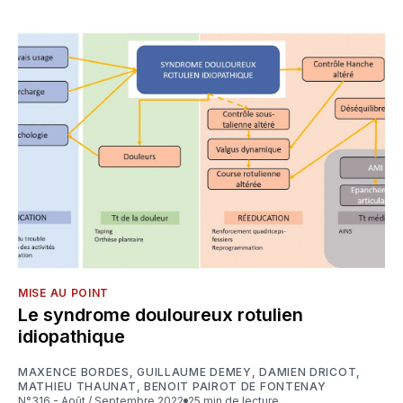
MISE AU POINT
Le syndrome douloureux rotulien
idiopathique
MAXENCE BORDES
,
GUILLAUME DEMEY
,
DAMIEN DRICOT
,
MATHIEU THAUNAT
,
BENOIT PAIROT DE FONTENAY
N°316 - Août / Septembre 2022
25 min de lecture