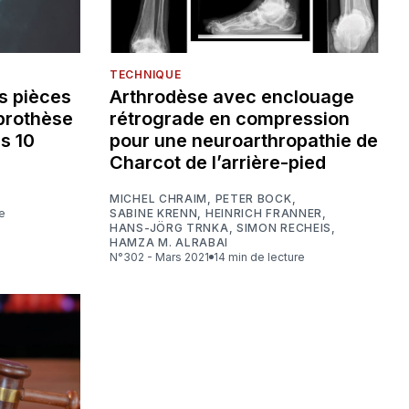
TECHNIQUE
s pièces
Arthrodèse avec enclouage
 prothèse
rétrograde en compression
es 10
pour une neuroarthropathie de
Charcot de l’arrière-pied
MICHEL CHRAIM
,
PETER BOCK
,
re
SABINE KRENN
,
HEINRICH FRANNER
,
HANS-JÖRG TRNKA
,
SIMON RECHEIS
,
HAMZA M. ALRABAI
N°302 - Mars 2021
14 min de lecture