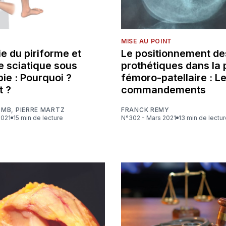
MISE AU POINT
e du piriforme et
Le positionnement de
e sciatique sous
prothétiques dans la
ie : Pourquoi ?
fémoro-patellaire : L
 ?
commandements
OMB
,
PIERRE MARTZ
FRANCK REMY
2021
15 min de lecture
N°302 - Mars 2021
13 min de lectu