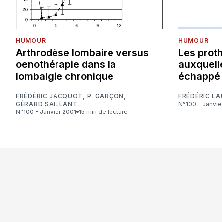
HUMOUR
HUMOUR
Arthrodèse lombaire versus
Les prot
oenothérapie dans la
auxquell
lombalgie chronique
échappé
FRÉDÉRIC JACQUOT
,
P. GARÇON
,
FRÉDÉRIC LA
GÉRARD SAILLANT
N°100 - Janvi
N°100 - Janvier 2001
15 min de lecture