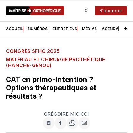
S’abonner
ACCUEIL
NUMÉROS
ENTRETIENS
MÉDIAS
AGENDA
NOS 
CONGRÈS SFHG 2025
MATÉRIAU ET CHIRURGIE PROTHÉTIQUE
(HANCHE-GENOU)
CAT en primo-intention ?
Options thérapeutiques et
résultats ?
GRÉGOIRE MICICOI
Partager
Partager
Share
Partager
sur
sur
on
par