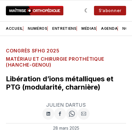
S’abonner
ACCUEIL
NUMÉROS
ENTRETIENS
MÉDIAS
AGENDA
NOS 
CONGRÈS SFHG 2025
MATÉRIAU ET CHIRURGIE PROTHÉTIQUE
(HANCHE-GENOU)
Libération d’ions métalliques et
PTG (modularité, charnière)
JULIEN DARTUS
Partager
Partager
Share
Partager
sur
sur
on
par
LinkedIn
Facebook
WhatsApp
courriel
28 mars 2025