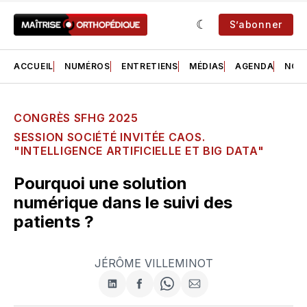
S’abonner
ACCUEIL
NUMÉROS
ENTRETIENS
MÉDIAS
AGENDA
NOS 
CONGRÈS SFHG 2025
SESSION SOCIÉTÉ INVITÉE CAOS.
"INTELLIGENCE ARTIFICIELLE ET BIG DATA"
Pourquoi une solution
numérique dans le suivi des
patients ?
JÉRÔME VILLEMINOT
Partager
Partager
Share
Partager
sur
sur
on
par