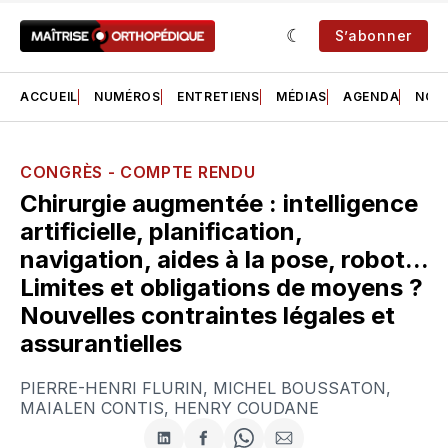
S’abonner
ACCUEIL
NUMÉROS
ENTRETIENS
MÉDIAS
AGENDA
NOS 
CONGRÈS - COMPTE RENDU
Chirurgie augmentée : intelligence
artificielle, planification,
navigation, aides à la pose, robot...
Limites et obligations de moyens ?
Nouvelles contraintes légales et
assurantielles
PIERRE-HENRI FLURIN
,
MICHEL BOUSSATON
,
MAIALEN CONTIS
,
HENRY COUDANE
Partager
Partager
Share
Partager