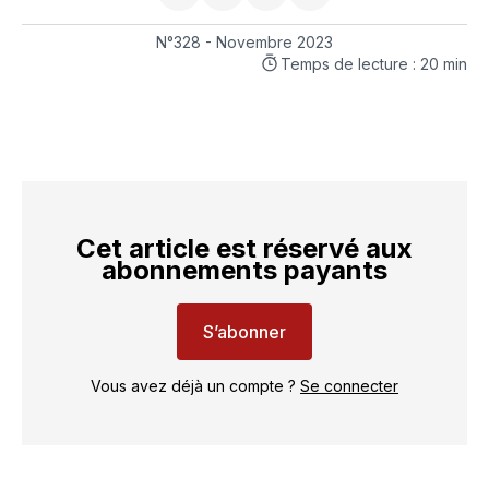
sur
sur
on
par
LinkedIn
Facebook
WhatsApp
courriel
N°328 - Novembre 2023
Temps de lecture : 20 min
Cet article est réservé aux
abonnements payants
S’abonner
Vous avez déjà un compte ?
Se connecter