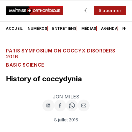
S’abonner
ACCUEIL
NUMÉROS
ENTRETIENS
MÉDIAS
AGENDA
NOS 
PARIS SYMPOSIUM ON COCCYX DISORDERS
2016
BASIC SCIENCE
History of coccydynia
JON MILES
Partager
Partager
Share
Partager
sur
sur
on
par
LinkedIn
Facebook
WhatsApp
courriel
8 juillet 2016