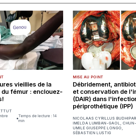
NT
MISE AU POINT
ures vieillies de la
Débridement, antibio
 du fémur : enclouez-
et conservation de l'
s!
(DAIR) dans l'infectio
périprothétique (IPP)
ATTUT
Temps de lecture : 14
NICOLAAS CYRILLUS BUDHIP
min
IMELDA LUMBAN-GAOL
,
CHUN-
UMILE GIUSEPPE LONGO
,
SÉBASTIEN LUSTIG