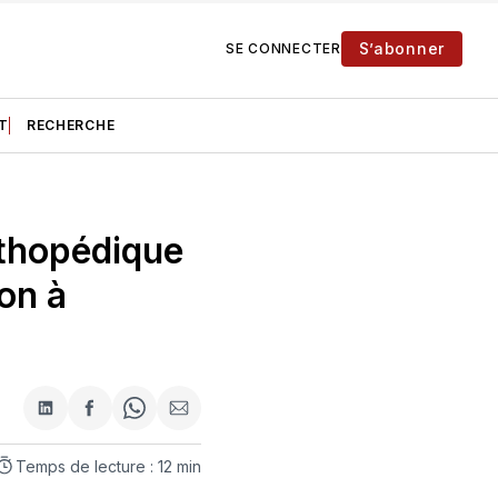
S’abonner
SE CONNECTER
T
RECHERCHE
rthopédique
on à
Partager
Partager
Share
Partager
sur
sur
on
par
LinkedIn
Facebook
WhatsApp
courriel
Temps de lecture : 12 min