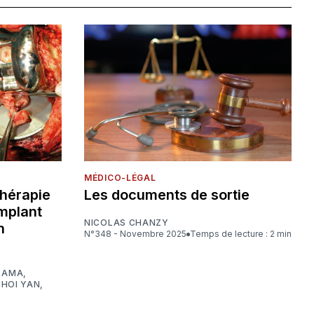
MÉDICO-LÉGAL
thérapie
Les documents de sortie
implant
NICOLAS CHANZY
n
N°348 - Novembre 2025
Temps de lecture : 2 min
ARAMA
,
HOI YAN
,