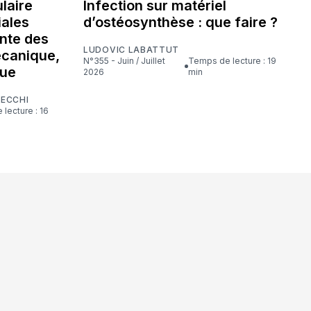
laire
Infection sur matériel
iales
d’ostéosynthèse : que faire ?
nte des
LUDOVIC LABATTUT
écanique,
N°355 - Juin / Juillet
Temps de lecture : 19
que
2026
min
CECCHI