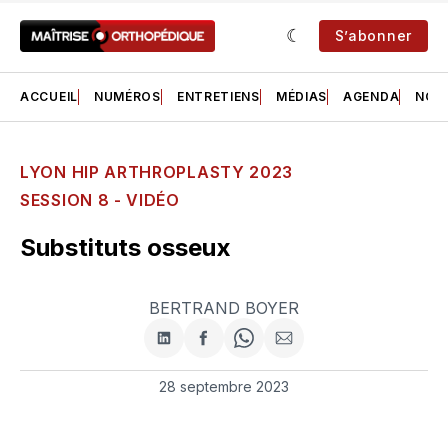
S’abonner
ACCUEIL
NUMÉROS
ENTRETIENS
MÉDIAS
AGENDA
NOS 
LYON HIP ARTHROPLASTY 2023
SESSION 8 - VIDÉO
Substituts osseux
BERTRAND BOYER
Partager
Partager
Share
Partager
sur
sur
on
par
LinkedIn
Facebook
WhatsApp
courriel
28 septembre 2023