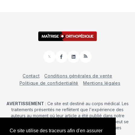
𝕏
Facebook
LinkedIn
RSS
Contact
Conditions générales de vente
Politique de confidentialité
Mentions légales
AVERTISSEMENT
: Ce site est destiné au corps médical. Les
traitements présentés ne reflètent que l'expérience des
auteurs au moment où leur article a été publié dans notre
journal. La décision d’une intervention chirurgicale ne peut se
prendre qu'après un examen clinique. Les techniques
Ce site utilise des traceurs afin d'en assurer
publiées ici ne sauraient justifier une quelconque