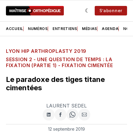
S’abonner
ACCUEIL
NUMÉROS
ENTRETIENS
MÉDIAS
AGENDA
NOS 
LYON HIP ARTHROPLASTY 2019
SESSION 2 - UNE QUESTION DE TEMPS : LA
FIXATION (PARTIE 1) - FIXATION CIMENTÉE
Le paradoxe des tiges titane
cimentées
LAURENT SEDEL
Partager
Partager
Share
Partager
sur
sur
on
par
LinkedIn
Facebook
WhatsApp
courriel
12 septembre 2019