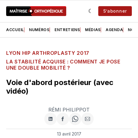
S’abonner
ACCUEIL
NUMÉROS
ENTRETIENS
MÉDIAS
AGENDA
NOS 
LYON HIP ARTHROPLASTY 2017
LA STABILITÉ ACQUISE : COMMENT JE POSE
UNE DOUBLE MOBILITÉ ?
Voie d'abord postérieur (avec
vidéo)
RÉMI PHILIPPOT
Partager
Partager
Share
Partager
sur
sur
on
par
LinkedIn
Facebook
WhatsApp
courriel
13 avril 2017