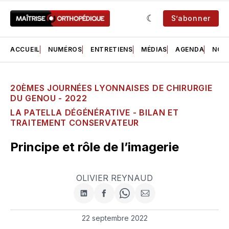
S’abonner
ACCUEIL
NUMÉROS
ENTRETIENS
MÉDIAS
AGENDA
NOS 
20ÈMES JOURNÉES LYONNAISES DE CHIRURGIE
DU GENOU - 2022
LA PATELLA DÉGÉNÉRATIVE - BILAN ET
TRAITEMENT CONSERVATEUR
Principe et rôle de l’imagerie
OLIVIER REYNAUD
Partager
Partager
Share
Partager
sur
sur
on
par
LinkedIn
Facebook
WhatsApp
courriel
22 septembre 2022