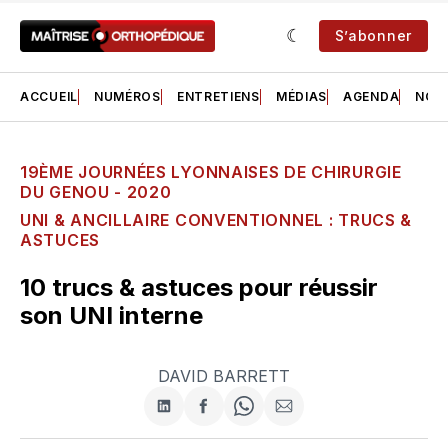
S’abonner
ACCUEIL
NUMÉROS
ENTRETIENS
MÉDIAS
AGENDA
NOS 
19ÈME JOURNÉES LYONNAISES DE CHIRURGIE
DU GENOU - 2020
UNI & ANCILLAIRE CONVENTIONNEL : TRUCS &
ASTUCES
10 trucs & astuces pour réussir
son UNI interne
DAVID BARRETT
Partager
Partager
Share
Partager
sur
sur
on
par