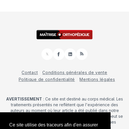
𝕏
Facebook
LinkedIn
RSS
Contact
Conditions générales de vente
Politique de confidentialité
Mentions légales
AVERTISSEMENT
: Ce site est destiné au corps médical. Les
traitements présentés ne reflètent que l'expérience des
auteurs au moment où leur article a été publié dans notre
journal. La décision d’une intervention chirurgicale ne peut se
prendre qu'après un examen clinique. Les techniques
Ce site utilise des traceurs afin d'en assurer
publiées ici ne sauraient justifier une quelconque