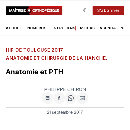
S’abonner
ACCUEIL
NUMÉROS
ENTRETIENS
MÉDIAS
AGENDA
NOS 
HIP DE TOULOUSE 2017
ANATOMIE ET CHIRURGIE DE LA HANCHE.
Anatomie et PTH
PHILIPPE CHIRON
Partager
Partager
Share
Partager
sur
sur
on
par
LinkedIn
Facebook
WhatsApp
courriel
21 septembre 2017