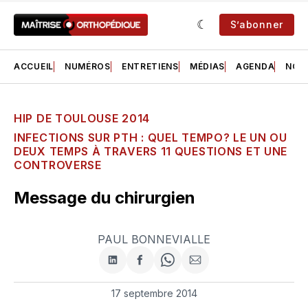
S’abonner
ACCUEIL
NUMÉROS
ENTRETIENS
MÉDIAS
AGENDA
NOS 
HIP DE TOULOUSE 2014
INFECTIONS SUR PTH : QUEL TEMPO? LE UN OU
DEUX TEMPS À TRAVERS 11 QUESTIONS ET UNE
CONTROVERSE
Message du chirurgien
PAUL BONNEVIALLE
Partager
Partager
Share
Partager
sur
sur
on
par
LinkedIn
Facebook
WhatsApp
courriel
17 septembre 2014