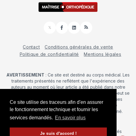
𝕏
Facebook
LinkedIn
RSS
Contact
Conditions générales de vente
Politique de confidentialité
Mentions légales
AVERTISSEMENT
: Ce site est destiné au corps médical. Les
traitements présentés ne reflètent que l'expérience des
auteurs au moment où leur article a été publié dans notre
journal. La décision d’une intervention chirurgicale ne peut se
prendre qu'après un examen clinique. Les techniques
Ce site utilise des traceurs afin d'en assurer
publiées ici ne sauraient justifier une quelconque
le fonctionnement technique et fournir les
revendication de la part d'un soignant ou d'un soigné.
services demandés.
En savoir plus
© 2026 Maîtrise Orthopédique
– Tous droits réservés
Je suis d'accord !