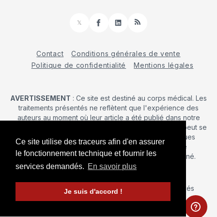
𝕏
Facebook
LinkedIn
RSS
Contact
Conditions générales de vente
Politique de confidentialité
Mentions légales
AVERTISSEMENT
: Ce site est destiné au corps médical. Les
traitements présentés ne reflètent que l'expérience des
auteurs au moment où leur article a été publié dans notre
journal. La décision d’une intervention chirurgicale ne peut se
prendre qu'après un examen clinique. Les techniques
Ce site utilise des traceurs afin d'en assurer
publiées ici ne sauraient justifier une quelconque
le fonctionnement technique et fournir les
revendication de la part d'un soignant ou d'un soigné.
services demandés.
En savoir plus
© 2026 Maîtrise Orthopédique
– Tous droits réservés
Je suis d'accord !