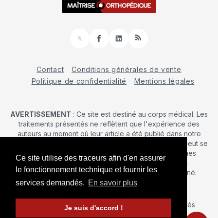
𝕏
Facebook
LinkedIn
RSS
Contact
Conditions générales de vente
Politique de confidentialité
Mentions légales
AVERTISSEMENT
: Ce site est destiné au corps médical. Les
traitements présentés ne reflètent que l'expérience des
auteurs au moment où leur article a été publié dans notre
journal. La décision d’une intervention chirurgicale ne peut se
prendre qu'après un examen clinique. Les techniques
Ce site utilise des traceurs afin d'en assurer
publiées ici ne sauraient justifier une quelconque
le fonctionnement technique et fournir les
revendication de la part d'un soignant ou d'un soigné.
services demandés.
En savoir plus
© 2026 Maîtrise Orthopédique
– Tous droits réservés
Je suis d'accord !