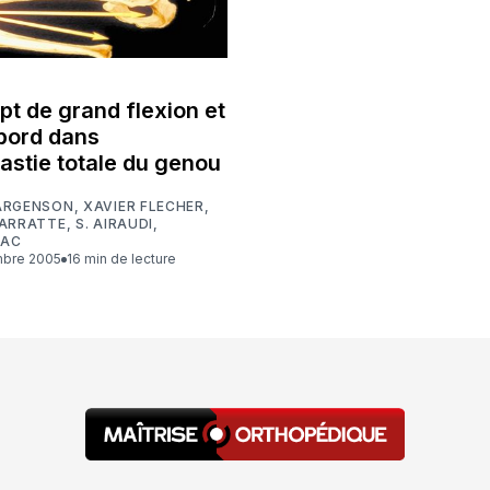
pt de grand flexion et
abord dans
lastie totale du genou
ARGENSON
,
XAVIER FLECHER
,
PARRATTE
,
S. AIRAUDI
,
IAC
mbre 2005
16 min de lecture