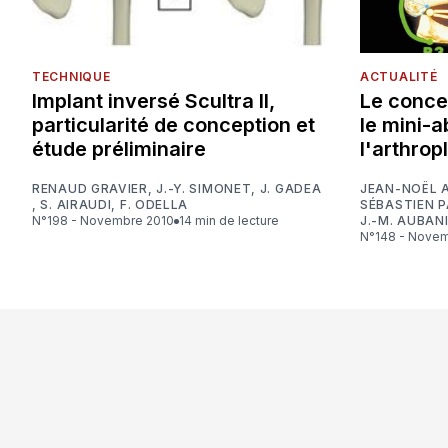
TECHNIQUE
ACTUALITÉ
Implant inversé Scultra II,
Le conce
particularité de conception et
le mini-
étude préliminaire
l'arthrop
RENAUD GRAVIER
,
J.-Y. SIMONET
,
J. GADEA
JEAN-NOËL 
,
S. AIRAUDI
,
F. ODELLA
SÉBASTIEN 
N°198 - Novembre 2010
14 min de lecture
J.-M. AUBAN
N°148 - Nove