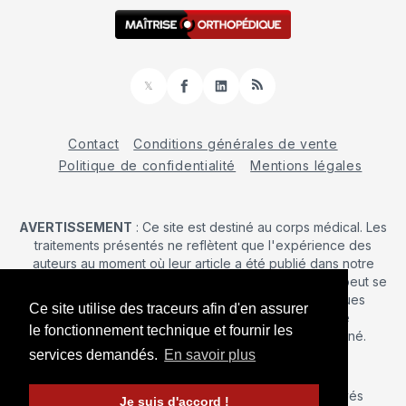
𝕏
Facebook
LinkedIn
RSS
Contact
Conditions générales de vente
Politique de confidentialité
Mentions légales
AVERTISSEMENT
: Ce site est destiné au corps médical. Les
traitements présentés ne reflètent que l'expérience des
auteurs au moment où leur article a été publié dans notre
journal. La décision d’une intervention chirurgicale ne peut se
prendre qu'après un examen clinique. Les techniques
Ce site utilise des traceurs afin d'en assurer
publiées ici ne sauraient justifier une quelconque
le fonctionnement technique et fournir les
revendication de la part d'un soignant ou d'un soigné.
services demandés.
En savoir plus
© 2026 Maîtrise Orthopédique
– Tous droits réservés
Je suis d'accord !