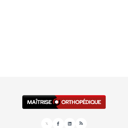
𝕏
Facebook
LinkedIn
RSS