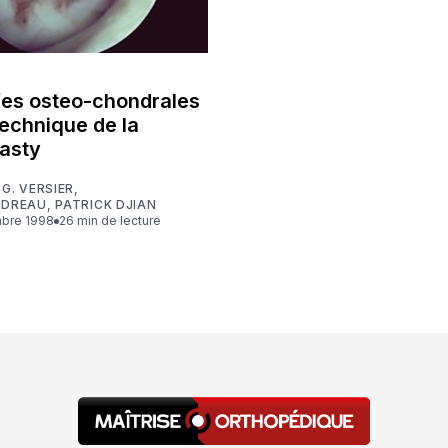
fes osteo-chondrales
technique de la
asty
,
G. VERSIER
,
NDREAU
,
PATRICK DJIAN
mbre 1998
26 min de lecture