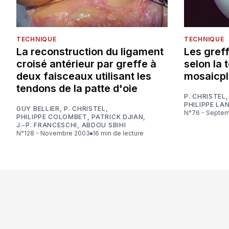
TECHNIQUE
TECHNIQUE
La reconstruction du ligament
Les gref
croisé antérieur par greffe à
selon la 
deux faisceaux utilisant les
mosaicpl
tendons de la patte d'oie
P. CHRISTEL
PHILIPPE LA
GUY BELLIER
,
P. CHRISTEL
,
N°76 - Septe
PHILIPPE COLOMBET
,
PATRICK DJIAN
,
J.-P. FRANCESCHI
,
ABDOU SBIHI
N°128 - Novembre 2003
16 min de lecture