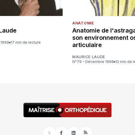
ANATOMIE
Laude
Anatomie de l'astraga
son environnement o
r 1999
17 min de lecture
articulaire
MAURICE LAUDE
N°79 - Décembre 1998
12 min de 
𝕏