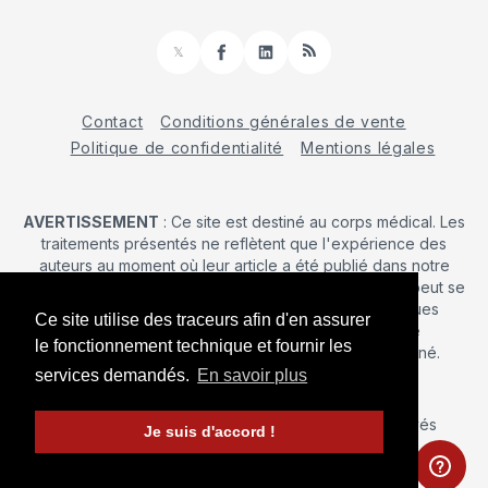
𝕏
Facebook
LinkedIn
RSS
Contact
Conditions générales de vente
Politique de confidentialité
Mentions légales
AVERTISSEMENT
: Ce site est destiné au corps médical. Les
traitements présentés ne reflètent que l'expérience des
auteurs au moment où leur article a été publié dans notre
journal. La décision d’une intervention chirurgicale ne peut se
prendre qu'après un examen clinique. Les techniques
Ce site utilise des traceurs afin d'en assurer
publiées ici ne sauraient justifier une quelconque
le fonctionnement technique et fournir les
revendication de la part d'un soignant ou d'un soigné.
services demandés.
En savoir plus
© 2026 Maîtrise Orthopédique
– Tous droits réservés
Je suis d'accord !