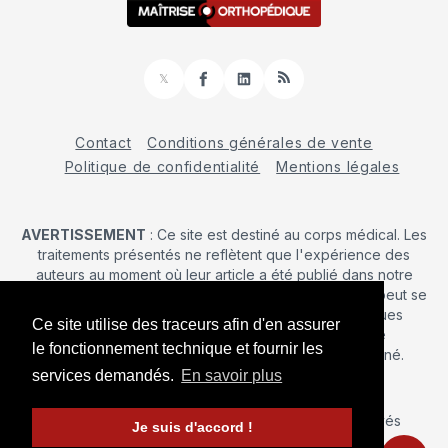
𝕏
Facebook
LinkedIn
RSS
Contact
Conditions générales de vente
Politique de confidentialité
Mentions légales
AVERTISSEMENT
: Ce site est destiné au corps médical. Les
traitements présentés ne reflètent que l'expérience des
auteurs au moment où leur article a été publié dans notre
journal. La décision d’une intervention chirurgicale ne peut se
prendre qu'après un examen clinique. Les techniques
Ce site utilise des traceurs afin d'en assurer
publiées ici ne sauraient justifier une quelconque
le fonctionnement technique et fournir les
revendication de la part d'un soignant ou d'un soigné.
services demandés.
En savoir plus
© 2026 Maîtrise Orthopédique
– Tous droits réservés
Je suis d'accord !