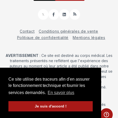
𝕏
Facebook
LinkedIn
RSS
Contact
Conditions générales de vente
Politique de confidentialité
Mentions légales
AVERTISSEMENT
: Ce site est destiné au corps médical. Les
traitements présentés ne reflètent que l'expérience des
auteurs au moment où leur article a été publié dans notre
journal. La décision d’une intervention chirurgicale ne peut se
prendre qu'après un examen clinique. Les techniques
Ce site utilise des traceurs afin d'en assurer
publiées ici ne sauraient justifier une quelconque
le fonctionnement technique et fournir les
revendication de la part d'un soignant ou d'un soigné.
services demandés.
En savoir plus
© 2026 Maîtrise Orthopédique
– Tous droits réservés
Je suis d'accord !