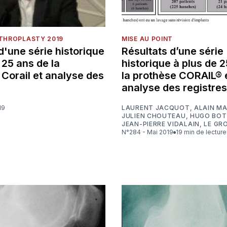
RTHROPLASTY 2019
MISE AU POINT
d'une série historique
Résultats d’une série
 25 ans de la
historique à plus de 
Corail et analyse des
la prothèse CORAIL® 
analyse des registres
19
LAURENT JACQUOT
,
ALAIN M
JULIEN CHOUTEAU
,
HUGO BOT
JEAN-PIERRE VIDALAIN
,
LE GR
N°284 - Mai 2019
19 min de lecture