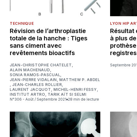
TECHNIQUE
LYON HIP A
Révision de l’arthroplastie
Résultat 
totale de la hanche : Tiges
à plus de
sans ciment avec
prothèse 
revêtements bioactifs
registres
JEAN-CHRISTOPHE CHATELET
,
Septembre 20
ALAIN MACHENAUD
,
SONIA RAMOS-PASCUAL
,
JEAN-PIERRE VIDALAIN
,
MATTHEW P. ABDEL
,
JEAN-CHARLES ROLLIER
,
LAURENT JACQUOT
,
MICHEL-HENRI FESSY
,
INSTITUT ARTRO
,
TARIK AÏT SI SELMI
N°306 - Août / Septembre 2021
28 min de lecture