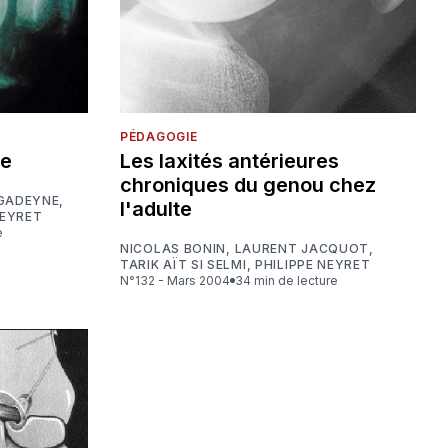
PÉDAGOGIE
le
Les laxités antérieures
chroniques du genou chez
 GADEYNE
,
l'adulte
NEYRET
e
NICOLAS BONIN
,
LAURENT JACQUOT
,
TARIK AÏT SI SELMI
,
PHILIPPE NEYRET
N°132 - Mars 2004
34 min de lecture