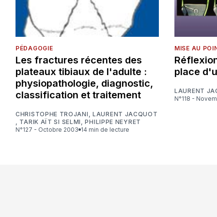
PÉDAGOGIE
MISE AU POI
Les fractures récentes des
Réflexion
plateaux tibiaux de l'adulte :
place d'
physiopathologie, diagnostic,
LAURENT J
classification et traitement
N°118 - Nove
CHRISTOPHE TROJANI
,
LAURENT JACQUOT
,
TARIK AÏT SI SELMI
,
PHILIPPE NEYRET
N°127 - Octobre 2003
14 min de lecture