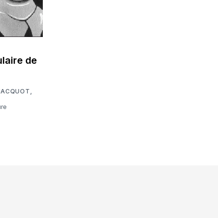
ulaire de
JACQUOT
,
ure