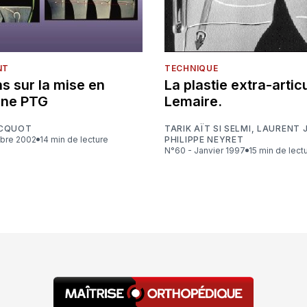
NT
TECHNIQUE
s sur la mise en
La plastie extra-artic
une PTG
Lemaire.
ACQUOT
TARIK AÏT SI SELMI
,
LAURENT 
mbre 2002
14 min de lecture
PHILIPPE NEYRET
N°60 - Janvier 1997
15 min de lect