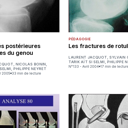
PÉDAGOGIE
és postérieures
Les fractures de rotu
es du genou
LAURENT JACQUOT
,
SYLVAIN
TARIK AÏT SI SELMI
,
PHILIPPE 
ACQUOT
,
NICOLAS BONIN
,
N°133 - Avril 2004
17 min de lectur
 SELMI
,
PHILIPPE NEYRET
er 2005
33 min de lecture