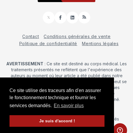
𝕏
Facebook
LinkedIn
RSS
Contact
Conditions générales de vente
Politique de confidentialité
Mentions légales
AVERTISSEMENT
: Ce site est destiné au corps médical. Les
traitements présentés ne reflètent que l'expérience des
auteurs au moment où leur article a été publié dans notre
journal. La décision d’une intervention chirurgicale ne peut se
prendre qu'après un examen clinique. Les techniques
Ce site utilise des traceurs afin d'en assurer
publiées ici ne sauraient justifier une quelconque
le fonctionnement technique et fournir les
revendication de la part d'un soignant ou d'un soigné.
services demandés.
En savoir plus
© 2026 Maîtrise Orthopédique
– Tous droits réservés
Je suis d'accord !