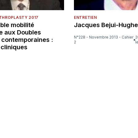
RTHROPLASTY 2017
ENTRETIEN
ble mobilité
Jacques Bejui-Hugh
ue aux Doubles
N°228 - Novembre 2013 - Cahier
26 min de
s contemporaines :
2
l
 cliniques