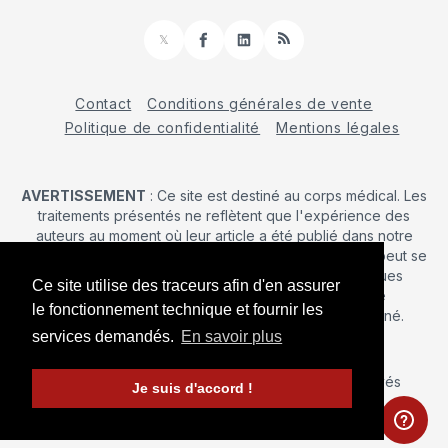
𝕏
Facebook
LinkedIn
RSS
Contact
Conditions générales de vente
Politique de confidentialité
Mentions légales
AVERTISSEMENT
: Ce site est destiné au corps médical. Les
traitements présentés ne reflètent que l'expérience des
auteurs au moment où leur article a été publié dans notre
journal. La décision d’une intervention chirurgicale ne peut se
prendre qu'après un examen clinique. Les techniques
Ce site utilise des traceurs afin d'en assurer
publiées ici ne sauraient justifier une quelconque
le fonctionnement technique et fournir les
revendication de la part d'un soignant ou d'un soigné.
services demandés.
En savoir plus
© 2026 Maîtrise Orthopédique
– Tous droits réservés
Je suis d'accord !