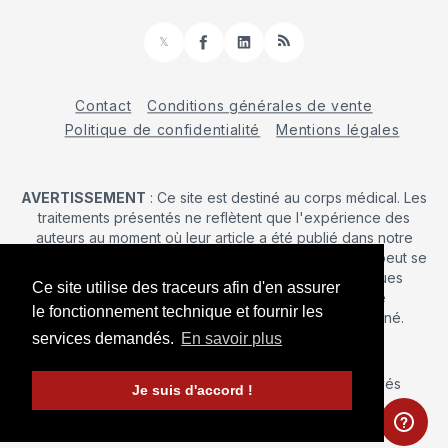
𝕏
Facebook
LinkedIn
RSS
Contact
Conditions générales de vente
Politique de confidentialité
Mentions légales
AVERTISSEMENT
: Ce site est destiné au corps médical. Les
traitements présentés ne reflètent que l'expérience des
auteurs au moment où leur article a été publié dans notre
journal. La décision d’une intervention chirurgicale ne peut se
prendre qu'après un examen clinique. Les techniques
Ce site utilise des traceurs afin d'en assurer
publiées ici ne sauraient justifier une quelconque
le fonctionnement technique et fournir les
revendication de la part d'un soignant ou d'un soigné.
services demandés.
En savoir plus
© 2026 Maîtrise Orthopédique
– Tous droits réservés
Je suis d'accord !