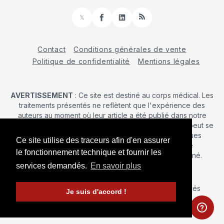
𝕏
Facebook
LinkedIn
RSS
Contact
Conditions générales de vente
Politique de confidentialité
Mentions légales
AVERTISSEMENT
: Ce site est destiné au corps médical. Les
traitements présentés ne reflètent que l'expérience des
auteurs au moment où leur article a été publié dans notre
journal. La décision d’une intervention chirurgicale ne peut se
prendre qu'après un examen clinique. Les techniques
Ce site utilise des traceurs afin d'en assurer
publiées ici ne sauraient justifier une quelconque
le fonctionnement technique et fournir les
revendication de la part d'un soignant ou d'un soigné.
services demandés.
En savoir plus
© 2026 Maîtrise Orthopédique
– Tous droits réservés
Je suis d'accord !