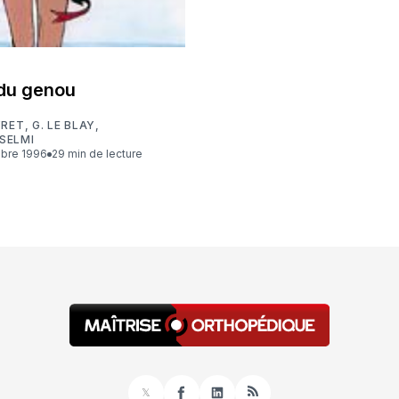
du genou
YRET
,
G. LE BLAY
,
 SELMI
mbre 1996
29 min de lecture
𝕏