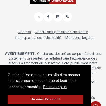
𝕏
Facebook
LinkedIn
RSS
Contact
Conditions générales de vente
Politique de confidentialité
Mentions légales
AVERTISSEMENT
: Ce site est destiné au corps médical. Les
traitements présentés ne reflètent que l'expérience des
auteurs au moment où leur article a été publié dans notre
journal. La décision d’une intervention chirurgicale ne peut se
prendre qu'après un examen clinique. Les techniques
Ce site utilise des traceurs afin d'en assurer
publiées ici ne sauraient justifier une quelconque
le fonctionnement technique et fournir les
revendication de la part d'un soignant ou d'un soigné.
services demandés.
En savoir plus
© 2026 Maîtrise Orthopédique
– Tous droits réservés
Je suis d'accord !